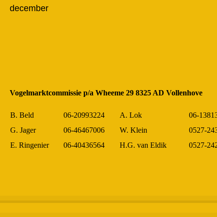
december
Vogelmarktcommissie p/a Wheeme 29 8325 AD Vollenhove
B. Beld
06-20993224
A. Lok
06-1381
G. Jager
06-46467006
W. Klein
0527-24
E. Ringenier
06-40436564
H.G. van Eldik
0527-24