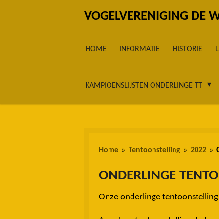
Ga
VOGELVERENIGING DE 
direct
naar
HOME
INFORMATIE
HISTORIE
de
hoofdinhoud
KAMPIOENSLIJSTEN ONDERLINGE TT
Home
»
Tentoonstelling
»
2022
»
ONDERLINGE TENTO
Onze onderlinge tentoonstelling