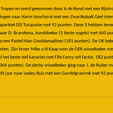
 de Tropen en werd gewonnen door A de Rond met een Rijstv
gingen naar Harm Voorhorst met een Zwartkobalt Geel inten
naparkiet DD Turquoise met 92 punten. Deze 3 hebben teve
naar D. Brandsma, bondsbeker (5 beste vogels) met 460 pun
tgroen Pastel Man Gouldamadines (181 punten). De OK bek
ten. Zijn broer Mike v/d Kaap won de OEK wisselbeker met
et beste stel kanaries met Fife Fancy wit factor, 182 punt
66 punten). De derby wisselbeker ging naar J. de Ruiter 
dit jaar naar Lesley Buis met een Gordelgrasvink met 92 pu