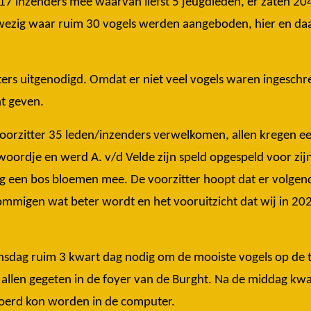
7 inzenders mee waarvan liefst 5 jeugdleden, er zaten 204 
ezig waar ruim 30 vogels werden aangeboden, hier en da
ers uitgenodigd. Omdat er niet veel vogels waren ingeschr
ht geven.
orzitter 35 leden/inzenders verwelkomen, allen kregen e
woordje en werd A. v/d Velde zijn speld opgespeld voor zij
g een bos bloemen mee. De voorzitter hoopt dat er volgen
ommigen wat beter wordt en het vooruitzicht dat wij in 202
sdag ruim 3 kwart dag nodig om de mooiste vogels op de te
 allen gegeten in de foyer van de Burght. Na de middag 
evoerd kon worden in de computer.