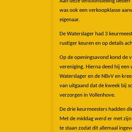
Aan deze tentoonstelling deden 1
was ook een verkoopklasse aanw
eigenaar.
De Waterslager had 3 keurmeest
rustiger keuren en op details ac
Op de openingsavond kond de vo
vereniging. Hierna deed hij een 
Waterslager en de NBvV en kree
van uitgaand dat de kweek bij s
verzorgen in Vollenhove.
De drie keurmeesters hadden din
Met de middag werd er met zijn
te staan zodat dit allemaal ing