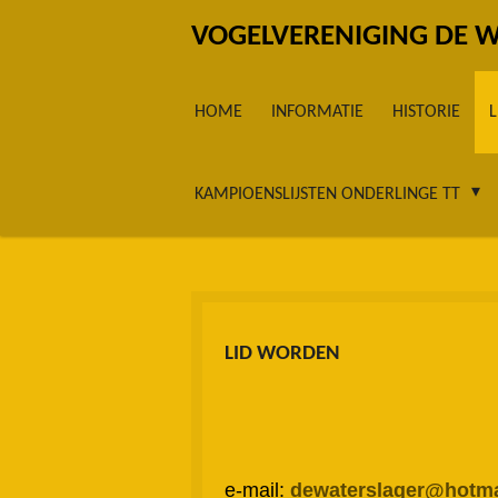
Ga
VOGELVERENIGING DE 
direct
naar
HOME
INFORMATIE
HISTORIE
de
hoofdinhoud
KAMPIOENSLIJSTEN ONDERLINGE TT
LID WORDEN
e-mail:
dewaterslager@hotma