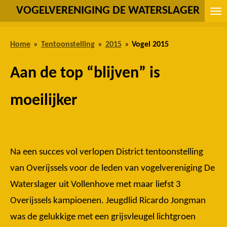
VOGELVERENIGING DE WATERSLAGER
Ga
direct
naar
Home
»
Tentoonstelling
»
2015
»
Vogel 2015
de
hoofdinhoud
Aan de top “blijven” is
moeilijker
Na een succes vol verlopen District tentoonstelling
van Overijssels voor de leden van vogelvereniging De
Waterslager uit Vollenhove met maar liefst 3
Overijssels kampioenen. Jeugdlid Ricardo Jongman
was de gelukkige met een grijsvleugel lichtgroen