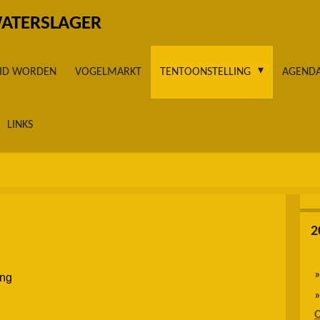
WATERSLAGER
LID WORDEN
VOGELMARKT
TENTOONSTELLING
AGEND
LINKS
2
ing
O