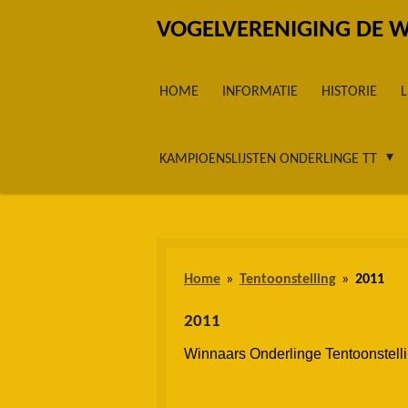
Ga
VOGELVERENIGING DE 
direct
naar
HOME
INFORMATIE
HISTORIE
de
hoofdinhoud
KAMPIOENSLIJSTEN ONDERLINGE TT
Home
»
Tentoonstelling
»
2011
2011
Winnaars Onderlinge Tentoonstell