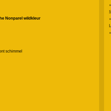
S
e Nonparel wildkleur
ont schimmel