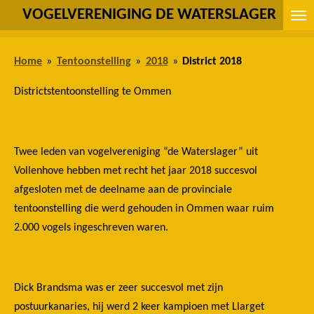
VOGELVERENIGING DE WATERSLAGER
Ga
direct
naar
Home
»
Tentoonstelling
»
2018
»
District 2018
de
hoofdinhoud
Districtstentoonstelling te Ommen
Twee leden van vogelvereniging “de Waterslager” uit
Vollenhove hebben met recht het jaar 2018 succesvol
afgesloten met de deelname aan de provinciale
tentoonstelling die werd gehouden in Ommen waar ruim
2.000 vogels ingeschreven waren.
Dick Brandsma was er zeer succesvol met zijn
postuurkanaries, hij werd 2 keer kampioen met Llarget