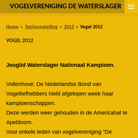
VOGELVERENIGING DE WATERSLAGER
Ga
direct
naar
Home
»
Tentoonstelling
»
2012
»
Vogel 2012
de
hoofdinhoud
VOGEL 2012
Jeuglid Waterslager Nationaal Kampioen
,
Vollenhove: De Nederlandse Bond van
Vogelliefhebbers hield afgelopen week haar
kampioenschappen.
Deze werden weer gehouden in de Americahal te
Apeldoorn.
Voor enkele leden van vogelvereniging "De