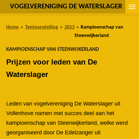
VOGELVERENIGING DE WATERSLAGER
Ga
direct
naar
Home
»
Tentoonstelling
»
2013
»
Kampioenschap van
de
Steenwijkerland
hoofdinhoud
KAMPIOENSCHAP VAN STEENWIJKERLAND
Prijzen voor leden van De
Waterslager
Leden van vogelvereniging De Waterslager uit
Vollenhove namen met succes deel aan het
kampioenschap van Steenwijkerland, welke werd
georganiseerd door De Edelzanger uit