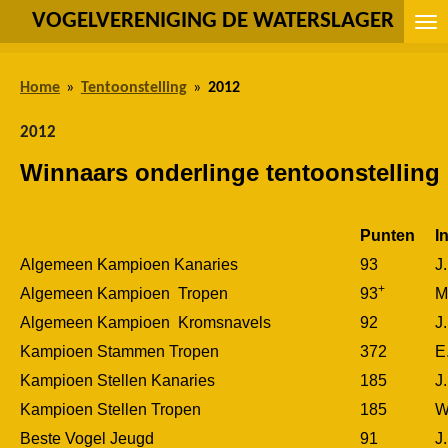
VOGELVERENIGING DE WATERSLAGER
Ga
direct
naar
Home
»
Tentoonstelling
»
2012
de
hoofdinhoud
2012
Winnaars onderlinge tentoonstelling
Punten
I
Algemeen Kampioen Kanaries
93
J
+
Algemeen Kampioen Tropen
93
M
Algemeen Kampioen Kromsnavels
92
J
Kampioen Stammen Tropen
372
E
Kampioen Stellen Kanaries
185
J
Kampioen Stellen Tropen
185
W
Beste Vogel Jeugd
91
J