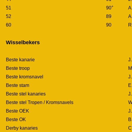
+
51
90
A
52
89
A
60
90
R
Wisselbekers
Beste kanarie
J
Beste troop
M
Beste kromsnavel
J
Beste stam
E
Beste stel kanaries
J
Beste stel Tropen / Kromsnavels
W
Beste OEK
J
Beste OK
B
Derby kanaries
C