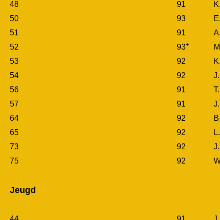
48
91
K
50
93
E
51
91
A
+
52
93
M
53
92
K
54
92
J
56
91
T
57
91
J
64
92
B
65
92
L
73
92
J
75
92
W
Jeugd
44
91
J