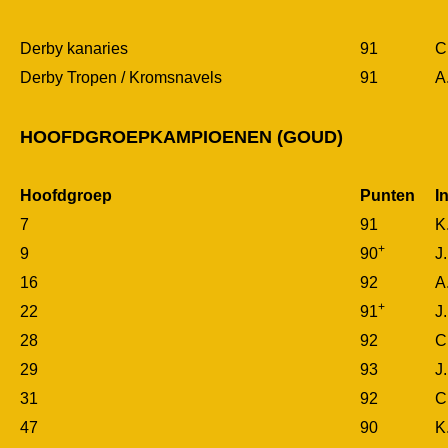
Derby kanaries
91
C
Derby Tropen / Kromsnavels
91
A
HOOFDGROEPKAMPIOENEN (GOUD)
Hoofdgroep
Punten
I
7
91
K
+
9
90
J
16
92
A
+
22
91
J
28
92
C
29
93
J
31
92
C
47
90
K