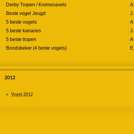
Derby Tropen / Kromsnavels
A
Beste vogel Jeugd
J
5 beste vogels
A
5 beste kanaries
J
5 beste tropen
A
Bondsbeker (4 beste vogels)
E
2012
Vogel 2012