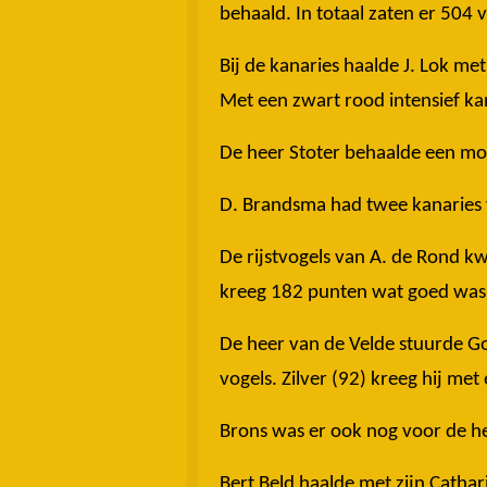
behaald. In totaal zaten er 504
Bij de kanaries haalde J. Lok m
Met een zwart rood intensief kan
De heer Stoter behaalde een mooi
D. Brandsma had twee kanaries v
De rijstvogels van A. de Rond 
kreeg 182 punten wat goed was
De heer van de Velde stuurde G
vogels. Zilver (92) kreeg hij me
Brons was er ook nog voor de he
Bert Beld haalde met zijn Catha