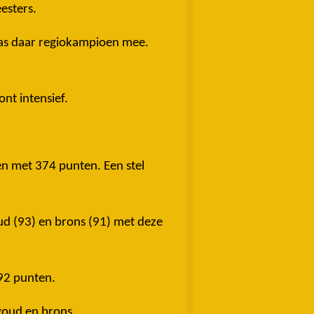
esters.
 was daar regiokampioen mee.
nt intensief.
n met 374 punten. Een stel
d (93) en brons (91) met deze
 92 punten.
goud en brons.