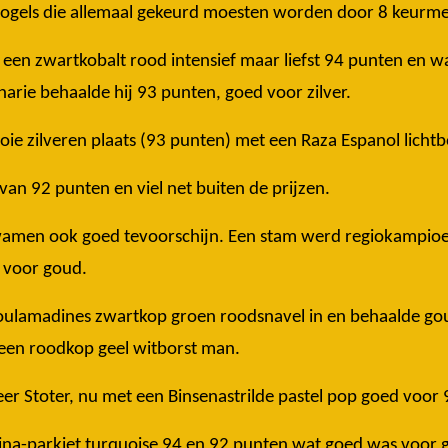
 vogels die allemaal gekeurd moesten worden door 8 keurme
et een zwartkobalt rood intensief maar liefst 94 punten en
arie behaalde hij 93 punten, goed voor zilver.
e zilveren plaats (93 punten) met een Raza Espanol lichtbo
an 92 punten en viel net buiten de prijzen.
kwamen ook goed tevoorschijn. Een stam werd regiokampioe
 voor goud.
oulamadines zwartkop groen roodsnavel in en behaalde gou
t een roodkop geel witborst man.
er Stoter, nu met een Binsenastrilde pastel pop goed voor
rina-parkiet turquoise 94 en 92 punten wat goed was voor 