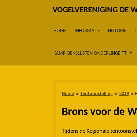
Ga
VOGELVERENIGING DE 
direct
naar
HOME
INFORMATIE
HISTORIE
de
hoofdinhoud
KAMPIOENSLIJSTEN ONDERLINGE TT
Home
»
Tentoonstelling
»
2019
»
Brons voor de W
Tijdens de Regionale tentoonst