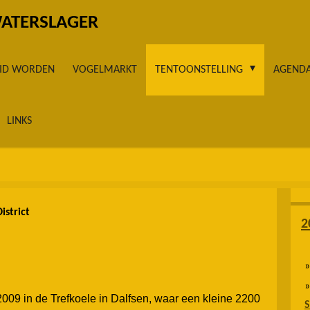
WATERSLAGER
LID WORDEN
VOGELMARKT
TENTOONSTELLING
AGEND
LINKS
District
2
 2009 in de Trefkoele in Dalfsen, waar een kleine 2200
S