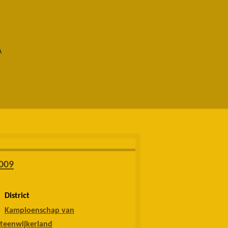
A
009
District
Kampioenschap van
teenwijkerland