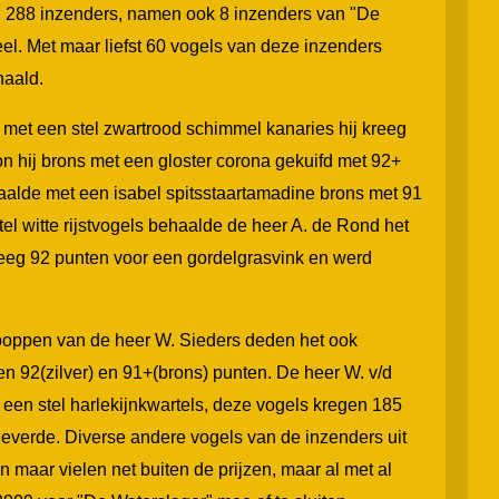
n 288 inzenders, namen ook 8 inzenders van "De
el. Met maar liefst 60 vogels van deze inzenders
haald.
 met een stel zwartrood schimmel kanaries hij kreeg
n hij brons met een gloster corona gekuifd met 92+
alde met een isabel spitsstaartamadine brons met 91
el witte rijstvogels behaalde de heer A. de Rond het
kreeg 92 punten voor een gordelgrasvink en werd
oppen van de heer W. Sieders deden het ook
den 92(zilver) en 91+(brons) punten. De heer W. v/d
en stel harlekijnkwartels, deze vogels kregen 185
everde. Diverse andere vogels van de inzenders uit
 maar vielen net buiten de prijzen, maar al met al