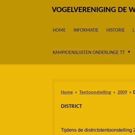
Ga
VOGELVERENIGING DE 
direct
naar
HOME
INFORMATIE
HISTORIE
de
hoofdinhoud
KAMPIOENSLIJSTEN ONDERLINGE TT
Home
»
Tentoonstelling
»
2009
»
DISTRICT
Tijdens de districtstentoonstelling