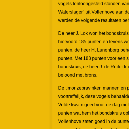
vogels tentoongesteld stonden va
Waterslager" uit Vollenhove aan de
werden de volgende resultaten be
De heer J. Lok won het bondskruis
hiervoord 185 punten en tevens wo
punten, de heer H. Lunenborg beha
punten. Met 183 punten voor een st
bondskruis, de heer J. de Ruiter 
beloond met brons.
De timor zebravinken mannen en p
voortreffelijk, deze vogels behaal
Velde kwam goed voor de dag met e
punten wat hem het bondskruis opl
Vollenhove zaten goed in de punten