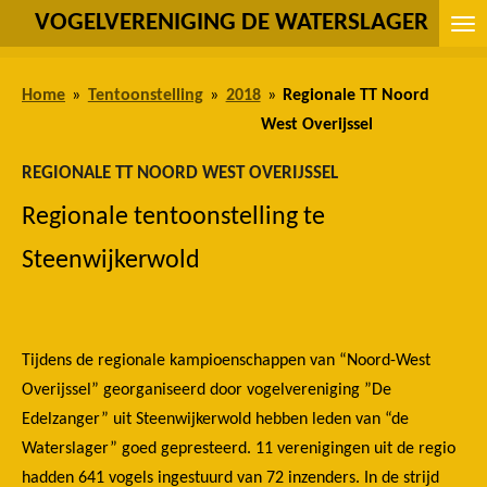
VOGELVERENIGING DE WATERSLAGER
Ga
direct
naar
Home
»
Tentoonstelling
»
2018
»
Regionale TT Noord
de
West Overijssel
hoofdinhoud
REGIONALE TT NOORD WEST OVERIJSSEL
Regionale tentoonstelling te
Steenwijkerwold
Tijdens de regionale kampioenschappen van “Noord-West
Overijssel” georganiseerd door vogelvereniging ”De
Edelzanger” uit Steenwijkerwold hebben leden van “de
Waterslager” goed gepresteerd. 11 verenigingen uit de regio
hadden 641 vogels ingestuurd van 72 inzenders. In de strijd