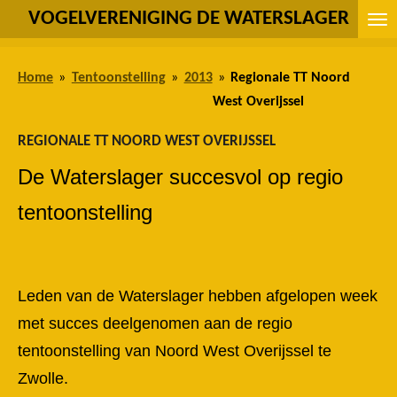
VOGELVERENIGING DE WATERSLAGER
Ga
direct
naar
Home
»
Tentoonstelling
»
2013
»
Regionale TT Noord
de
West Overijssel
hoofdinhoud
REGIONALE TT NOORD WEST OVERIJSSEL
De Waterslager succesvol op regio
tentoonstelling
Leden van de Waterslager hebben afgelopen week
met succes deelgenomen aan de regio
tentoonstelling van Noord West Overijssel te
Zwolle.