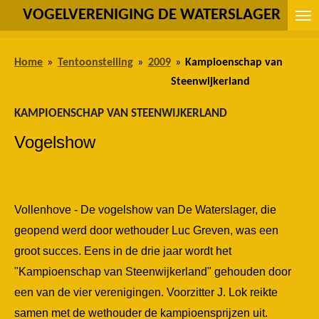
VOGELVERENIGING DE WATERSLAGER
Ga
direct
naar
Home
»
Tentoonstelling
»
2009
»
Kampioenschap van
de
Steenwijkerland
hoofdinhoud
KAMPIOENSCHAP VAN STEENWIJKERLAND
Vogelshow
Vollenhove - De vogelshow van De Waterslager, die
geopend werd door wethouder Luc Greven, was een
groot succes. Eens in de drie jaar wordt het
"Kampioenschap van Steenwijkerland" gehouden door
een van de vier verenigingen. Voorzitter J. Lok reikte
samen met de wethouder de kampioensprijzen uit.