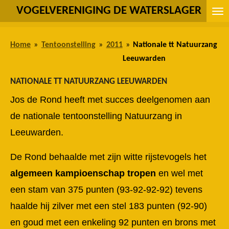
VOGELVERENIGING DE WATERSLAGER
Ga
direct
naar
Home
»
Tentoonstelling
»
2011
»
Nationale tt Natuurzang
de
Leeuwarden
hoofdinhoud
NATIONALE TT NATUURZANG LEEUWARDEN
Jos de Rond heeft met succes deelgenomen aan
de nationale tentoonstelling Natuurzang in
Leeuwarden.
De Rond behaalde met zijn witte rijstevogels het
algemeen kampioenschap tropen
en wel met
een stam van 375 punten (93-92-92-92) tevens
haalde hij zilver met een stel 183 punten (92-90)
en goud met een enkeling 92 punten en brons met